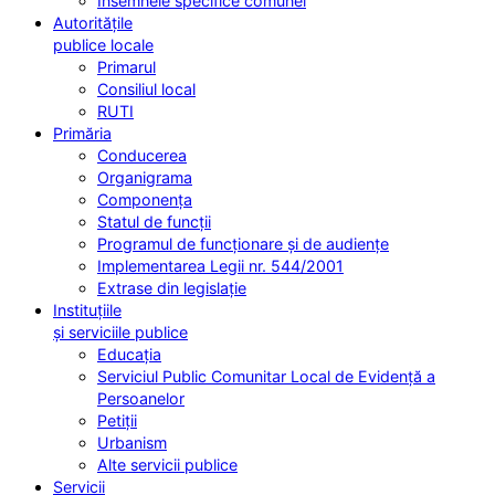
Însemnele specifice comunei
Autoritățile
publice locale
Primarul
Consiliul local
RUTI
Primăria
Conducerea
Organigrama
Componența
Statul de funcții
Programul de funcționare și de audiențe
Implementarea Legii nr. 544/2001
Extrase din legislație
Instituțiile
și serviciile publice
Educația
Serviciul Public Comunitar Local de Evidență a
Persoanelor
Petiții
Urbanism
Alte servicii publice
Servicii