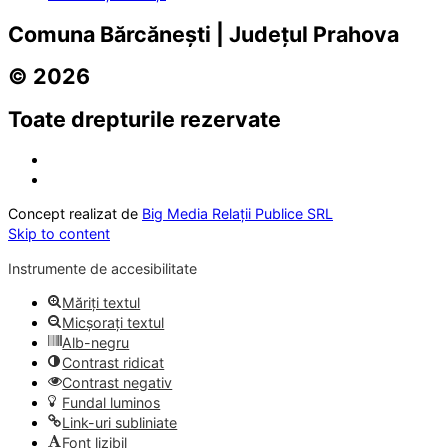
Comuna Bărcănești | Județul Prahova
© 2026
Toate drepturile rezervate
Concept realizat de
Big Media Relații Publice SRL
Skip to content
Instrumente de accesibilitate
Măriți textul
Micșorați textul
Alb-negru
Contrast ridicat
Contrast negativ
Fundal luminos
Link-uri subliniate
Font lizibil