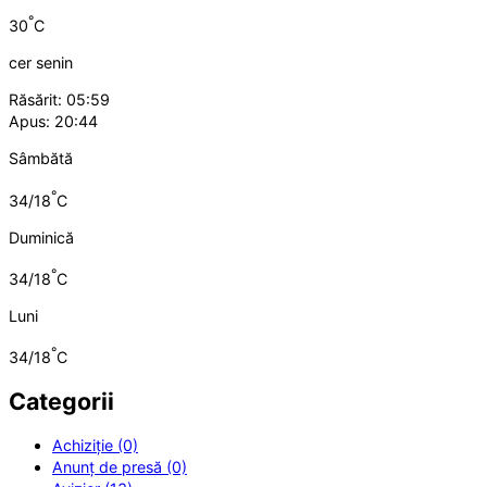
°
30
C
cer senin
Răsărit: 05:59
Apus: 20:44
Sâmbătă
°
34/18
C
Duminică
°
34/18
C
Luni
°
34/18
C
Categorii
Achiziție (0)
Anunț de presă (0)