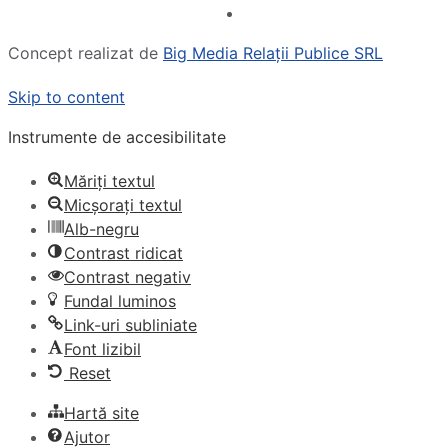
Concept realizat de
Big Media Relații Publice SRL
Skip to content
Instrumente de accesibilitate
Măriți textul
Micșorați textul
Alb-negru
Contrast ridicat
Contrast negativ
Fundal luminos
Link-uri subliniate
Font lizibil
Reset
Hartă site
Ajutor