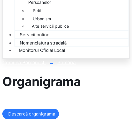
Persoanelor
Petiții
Urbanism
Alte servicii publice
Servicii
online
Nomenclatura
stradală
Monitorul
Oficial Local
Comuna Bărcănești
Primăria
Organigrama
Descarcă organigrama