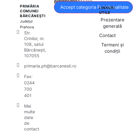
Acest conținut este blocat până când acceptați categoria corespunzătoare de cookie-uri.
PRIMĂRIA
Accept categoria Funcționalitate
LINKURI
COMUNEI
UTILE
BĂRCĂNEȘTI
Prezentare
Județul
generală
Prahova
Str.
Contact
Crinilor, nr.
108, satul
Termeni și
Bărcănești,
condiții
107055
primaria.ph@barcanesti.ro
Fax:
0244
700
401
Mai
multe
date
de
contact