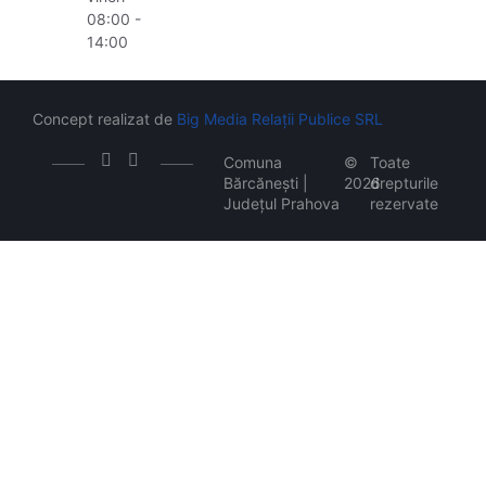
08:00 -
14:00
Concept realizat de
Big Media Relații Publice SRL
Comuna
©
Toate
Bărcănești |
2026
drepturile
Județul Prahova
rezervate