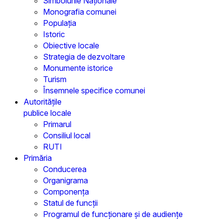
Simbolurile Naționale
Monografia comunei
Populația
Istoric
Obiective locale
Strategia de dezvoltare
Monumente istorice
Turism
Însemnele specifice comunei
Autoritățile
publice locale
Primarul
Consiliul local
RUTI
Primăria
Conducerea
Organigrama
Componența
Statul de funcții
Programul de funcționare și de audiențe