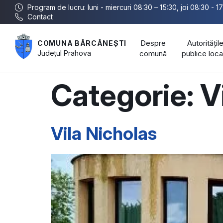
Program de lucru: luni - miercuri 08:30 – 15:30, joi 08:30 - 17
Contact
Despre
Autoritățil
COMUNA BĂRCĂNEȘTI
Județul
Prahova
comună
publice loca
Categorie:
V
Vila Nicholas