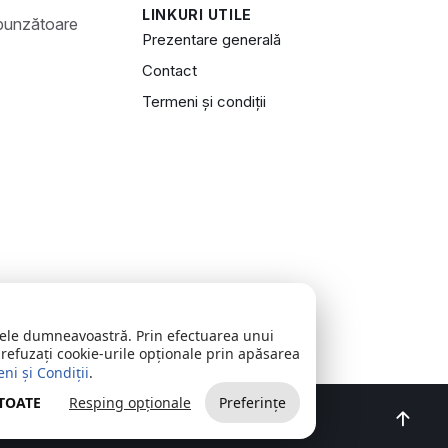
LINKURI UTILE
Prezentare generală
Contact
Termeni și condiții
zitele dumneavoastră. Prin efectuarea unui
 refuzați cookie-urile opționale prin apăsarea
ni și Condiții
.
 TOATE
Resping opționale
Preferințe
oncept realizat de
Big Media Relații Publice SRL