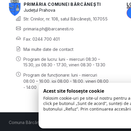
PRIMĂRIA COMUNEI BĂRCĂNEȘTI
L
Acest conținu
Județul
Prahova
Str. Crinilor, nr. 108, satul Bărcănești, 107055
primaria.ph@barcanesti.ro
Fax: 0244 700 401
Mai multe date de contact
Program de lucru: luni - miercuri 08:30 –
15:30,
joi 08:30 - 17:30, vineri 08:30 - 13:30
Program de funcționare: luni - miercuri
08:00 – 16:00, joi 08:00 - 18:00, vineri 08:00
- 14:00
Acest site folosește cookie
Folosim cookie-uri pe site-ul nostru pentru a
click pe butonul „Sunt de acord”, sunteți de 
butonului „Refuz”. Prin continuarea accesării
Comuna Bărcănești | Județul Prahova
© 2026
Toate drepturile 