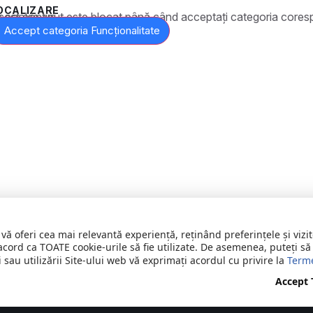
OCALIZARE
t este blocat până când acceptați categoria corespunzătoare de cookie-uri.
Accept categoria Funcționalitate
 vă oferi cea mai relevantă experiență, reținând preferințele și vi
acord ca TOATE cookie-urile să fie utilizate. De asemenea, puteți să
 sau utilizării Site-ului web vă exprimați acordul cu privire la
Terme
Accept
rezervate
C